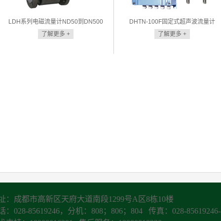
LDH系列电磁流量计ND50到DN500
DHTN-100F固定式超声波流量计
了解更多 +
了解更多 +
址：成都市高新区天府大道南段1299号A区8栋10楼
：028-85619246，分机：808；806；804 传真：028-85619246-