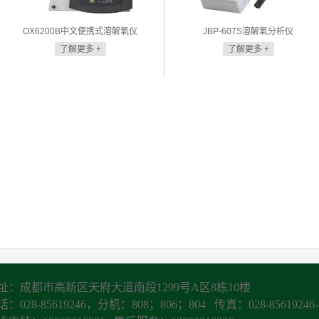
OX6200B中文便携式溶解氧仪
JBP-607S溶解氧分析仪
了解更多 +
了解更多 +
址：成都市高新区天府大道南段1299号A区8栋10楼
：028-85619246，分机：808；806；804 传真：028-85619246-