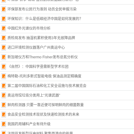
环保部发布公民行为准则 动员全民举报污染
环保知识：什么是低碳经济中国是如何发展的？
中国红外光谱仪的市场分析
质检局发布 抽湿机累积使用3年无故障品牌
进口环境检测仪器落户广州奥运中心
新加坡仪方和Thermo Fisher发布总氮分析仪
《自然》：中国科学亟需新型学术社团
梅特勒-托利多新式智能电极 保油品测定精确度
第二届中国国际石油和化工安全设施与技术展览会
奥运场馆垃圾分类用上“光谱武器”
鲜肉检测器 只要一靠近便可探明鲜肉的细菌数量
食品安全检测技术现状及快速检测技术的未来
我国药用辅料产业有待升级
法国开发新型压电材料 聚集雨滴中的能量