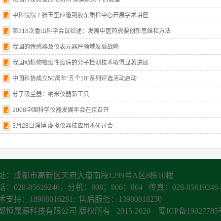
中科院院士张玉奎应邀到胶东质检中心开展学术讲座
第318次香山科学会议综述：发展中医药需要创新思维和方法
我国的传感器及仪表元器件领域发展战略
我国动植物检疫性疫病的分子检测技术取得显著进展
中国科协成立50周年“五个10”系列评选活动启动
分子吸尘器：纳米仪器新工具
2008中国科学仪器发展年会在京召开
3月28日淄博 虚拟仪器技应用术研讨会
址：成都市高新区天府大道南段1299号A区8栋10楼
：028-85619246，分机：808；806；804 传真：028-85619246-
术支持：18908016281; 售后服务：13980818230
都恒晟源科技有限公司 版权所有 2015-2020
蜀ICP备1902778