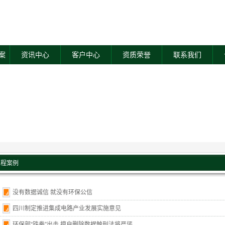
案
资讯中心
客户中心
资质荣誉
联系我们
工程案例
没有数据诚信 就没有环保公信
四川制定推进集成电路产业发展实施意见
环保部“铁拳”出击 擅自删除数据触刑法将严惩