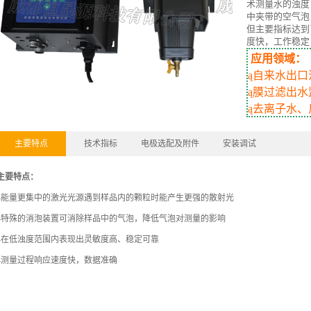
术测量水的浊度
中夹带的空气泡
但主要指标达到
度快，工作稳定
应用领域：
ą
自来水出口
ą
膜过滤出水
ą
去离子水、
主要特点
技术指标
电极选配及附件
安装调试
主要特点：
4
能量更集中的激光光源遇到样品内的颗粒时能产生更强的散射光
4
特殊的消泡装置可消除样品中的气泡，降低气泡对测量的影响
4
在低浊度范围内表现出灵敏度高、稳定可靠
4
测量过程响应速度快，数据准确