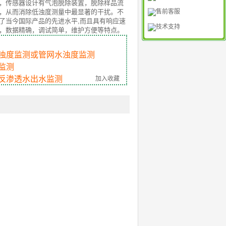
，传感器设计有气泡脱除装置，脱除样品流
，从而消除低浊度测量中最显著的干扰。不
售前客服
了当今国际产品的先进水平,而且具有响应速
技术支持
，数据精确，调试简单，维护方便等特点。
浊度监测或管网水浊度监测
监测
反渗透水出水监测
加入收藏